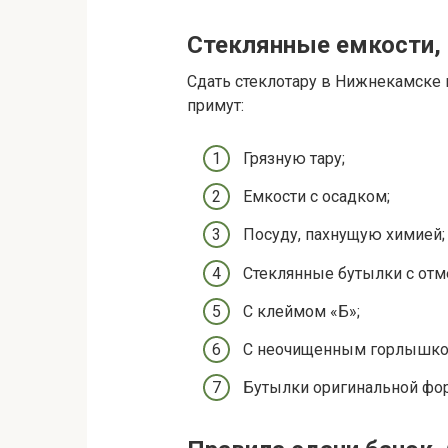
Стеклянные емкости, 
Сдать стеклотару в Нижнекамске 
примут:
Грязную тару;
Емкости с осадком;
Посуду, пахнущую химией;
Стеклянные бутылки с отме
С клеймом «Б»;
С неочищенным горлышко
Бутылки оригинальной фо