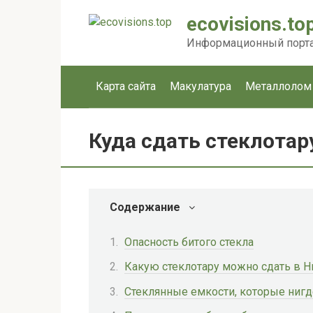
Перейти
ecovisions.to
к
контенту
Информационный портал
Карта сайта
Макулатура
Металлолом
Куда сдать стеклота
Содержание
Опасность битого стекла
Какую стеклотару можно сдать в 
Стеклянные емкости, которые нигд