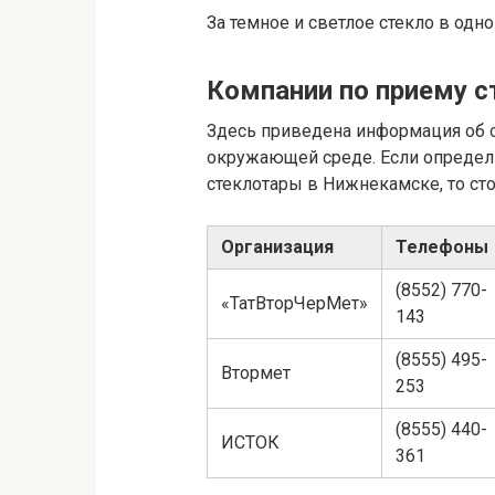
За темное и светлое стекло в одн
Компании по приему 
Здесь приведена информация об о
окружающей среде. Если определи
стеклотары в Нижнекамске, то сто
Организация
Телефоны
(8552) 770-
«ТатВторЧерМет»
143
(8555) 495-
Втормет
253
(8555) 440-
ИСТОК
361