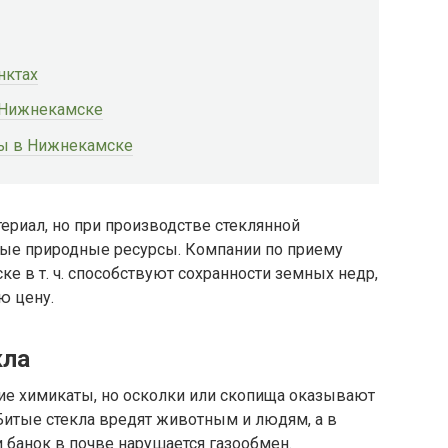
нктах
 Нижнекамске
ры в Нижнекамске
ериал, но при производстве стеклянной
ые природные ресурсы. Компании по приему
е в т. ч. способствуют сохранности земных недр,
ю цену.
кла
гие химикаты, но осколки или скопища оказывают
 Битые стекла вредят животным и людям, а в
 банок в почве нарушается газообмен.