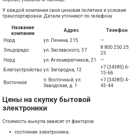
У каждой компании своя ценовая политика и условия
транспортировки. Детали уточняют по телефону.
Название
Адрес
Телефон
компании
Норд
ул. Ленина, 215
—
8 800 250 25
Эльдорадо
ул. Заславского, 37
25
Норд
ул. Агломератчиков, 21
—
+7 (34385) 6-
Благоустройство
ул. Загородка, 12
15-66
п. Восточный, ул.
+7 (34385) 4-
Восточное
Заводская, д. 1
43-44
Цены на скупку бытовой
электроники
Стоимость выкупа зависит от факторов:
состояние электроники,