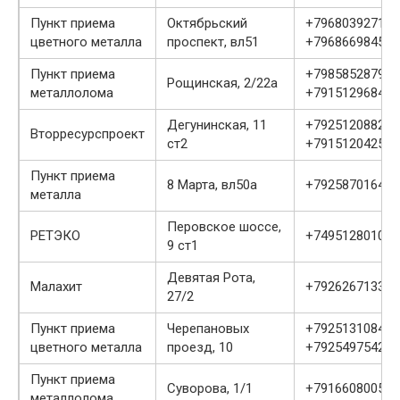
Пункт приема
Октябрьский
+79680392711
цветного металла
проспект, вл51
+79686698458
Пункт приема
+79858528792
Рощинская, 2/22а
металлолома
+79151296841
Дегунинская, 11
+79251208822
Вторресурспроект
ст2
+79151204256
Пункт приема
8 Марта, вл50а
+79258701641
металла
Перовское шоссе,
РЕТЭКО
+74951280102
9 ст1
Девятая Рота,
Малахит
+79262671339
27/2
Пункт приема
Черепановых
+79251310848
цветного металла
проезд, 10
+79254975424
Пункт приема
Суворова, 1/1
+79166080051
металлолома