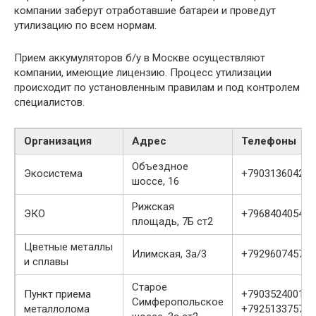
компании заберут отработавшие батареи и проведут
утилизацию по всем нормам.
Прием аккумуляторов б/у в Москве осуществляют
компании, имеющие лицензию. Процесс утилизации
происходит по установленным правилам и под контролем
специалистов.
Организация
Адрес
Телефоны
Объездное
Экосистема
+79031360425
шоссе, 16
Рижская
ЭКО
+79684040547
площадь, 7Б ст2
Цветные металлы
Илимская, 3а/3
+79296074579
и сплавы
Старое
Пункт приема
+79035240010
Симферопольское
металлолома
+79251337571