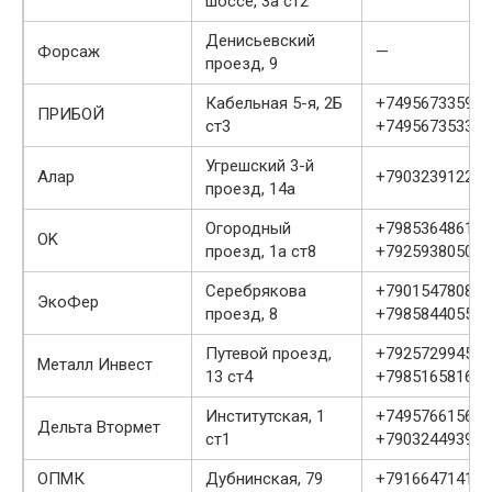
шоссе, 3а ст2
Денисьевский
Форсаж
—
проезд, 9
Кабельная 5-я, 2Б
+74956733593
ПРИБОЙ
ст3
+74956735335
Угрешский 3-й
Алар
+79032391229
проезд, 14а
Огородный
+79853648615
OK
проезд, 1а ст8
+79259380504
Серебрякова
+79015478088
ЭкоФер
проезд, 8
+79858440555
Путевой проезд,
+79257299458
Металл Инвест
13 ст4
+79851658165
Институтская, 1
+74957661561
Дельта Втормет
ст1
+79032449391
ОПМК
Дубнинская, 79
+79166471413