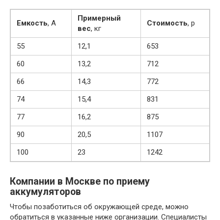
Примерный
Емкость
, А
Стоимость
, р
в
ес
, кг
55
12,1
653
60
13,2
712
66
14,3
772
74
15,4
831
77
16,2
875
90
20,5
1107
100
23
1242
Компании в Москве по приему
аккумуляторов
Чтобы позаботиться об окружающей среде, можно
обратиться в указанные ниже организации. Специалисты