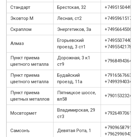
Стандарт
Брестская, 32
+74951504495
Эковтор М
Лесная, ст2
+74959615176
Скраплом
Энергетиков, 3а
+74956645060
Егорьевский
+74955074406
Алмаз
проезд, 3 ст1
+74955421782
Пункт приема
Дорожная, 3 к1
+79684943642
цветного металла
ст9
Пункт приема
Будайский
+79165676635
цветного металла
проезд, 11а
+74993940343
Пункт приема
Пятницкое шоссе,
+79015323243
цветных металлов
вл58
Владимирская, 29
Мосвтормет
+79264970616
ст3
+79096587911
Самсонъ
Девятая Рота, 1
+79629969437