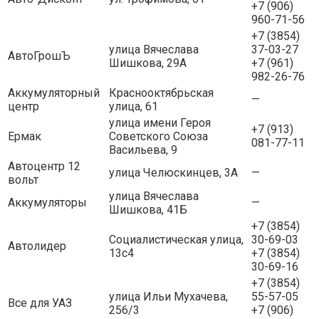
+7 (906)
960-71-56
+7 (3854)
улица Вячеслава
37-03-27
АвтоГрошЪ
Шишкова, 29А
+7 (961)
982-26-76
Аккумуляторный
Краснооктябрьская
—
центр
улица, 61
улица имени Героя
+7 (913)
Ермак
Советского Союза
081-77-11
Васильева, 9
Автоцентр 12
улица Челюскинцев, 3А
—
вольт
улица Вячеслава
Аккумуляторы
—
Шишкова, 41Б
+7 (3854)
Социалистическая улица,
30-69-03
Автолидер
13с4
+7 (3854)
30-69-16
+7 (3854)
улица Ильи Мухачева,
55-57-05
Все для УАЗ
256/3
+7 (906)