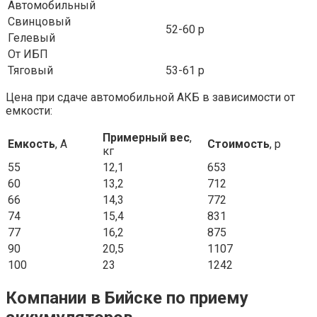
Автомобильный
Свинцовый
52-60 р
Гелевый
От ИБП
Тяговый
53-61 р
Цена при сдаче автомобильной АКБ в зависимости от
емкости:
Примерный в
ес
,
Емкость
, А
Стоимость
, р
кг
55
12,1
653
60
13,2
712
66
14,3
772
74
15,4
831
77
16,2
875
90
20,5
1107
100
23
1242
Компании в Бийске по приему