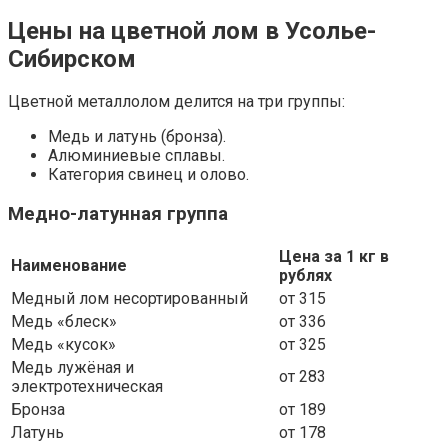
Цены на цветной лом в Усолье-
Сибирском
Цветной металлолом делится на три группы:
Медь и латунь (бронза).
Алюминиевые сплавы.
Категория свинец и олово.
Медно-латунная группа
Цена за 1 кг в
Наименование
рублях
Медный лом несортированный
от 315
Медь «блеск»
от 336
Медь «кусок»
от 325
Медь лужёная и
от 283
электротехническая
Бронза
от 189
Латунь
от 178