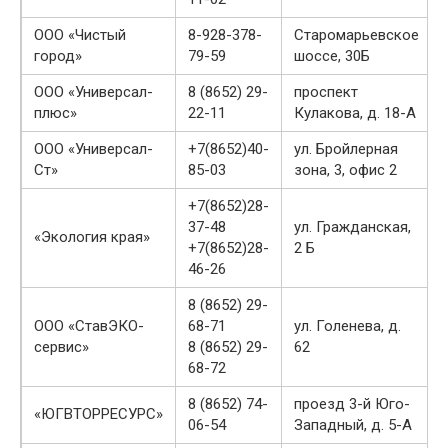
ООО «Чистый
8-928-378-
Старомарьевское
город»
79-59
шоссе, 30Б
ООО «Универсал-
8 (8652) 29-
проспект
плюс»
22-11
Кулакова, д. 18-А
ООО «Универсал-
+7(8652)40-
ул. Бройлерная
Ст»
85-03
зона, 3, офис 2
+7(8652)28-
37-48
ул. Гражданская,
«Экология края»
+7(8652)28-
2 Б
46-26
8 (8652) 29-
ООО «СтавЭКО-
68-71
ул. Голенева, д.
сервис»
8 (8652) 29-
62
68-72
8 (8652) 74-
проезд 3-й Юго-
«ЮГВТОРРЕСУРС»
06-54
Западный, д. 5-А