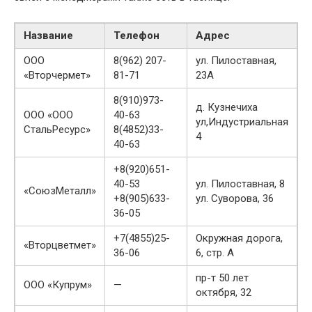
Название
Телефон
Адрес
ООО
8(962) 207-
ул. Пилоставная,
«Вторчермет»
81-71
23А
8(910)973-
д. Кузнечиха
ООО «ООО
40-63
ул,Индустриальная
СтальРесурс»
8(4852)33-
4
40-63
+8(920)651-
40-53
ул. Пилоставная, 8
«СоюзМеталл»
+8(905)633-
ул. Суворова, 36
36-05
+7(4855)25-
Окружная дорога,
«Вторцветмет»
36-06
6, стр. А
пр-т 50 лет
ООО «Купрум»
—
октября, 32