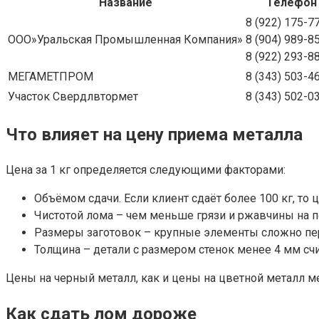
Название
Телефон
8 (922) 175-7
ООО»Уральская Промышленная Компания»
8 (904) 989-8
8 (922) 293-8
МЕГАМЕТПРОМ
8 (343) 503-4
Участок Свердлвтормет
8 (343) 502-0
Что влияет на цену приема металла
Цена за 1 кг определяется следующими факторами:
Объёмом сдачи. Если клиент сдаёт более 100 кг, то
Чистотой лома – чем меньше грязи и ржавчины на п
Размеры заготовок – крупные элементы сложно пере
Толщина – детали с размером стенок менее 4 мм с
Цены на черный металл, как и цены на цветной металл м
Как сдать лом дороже