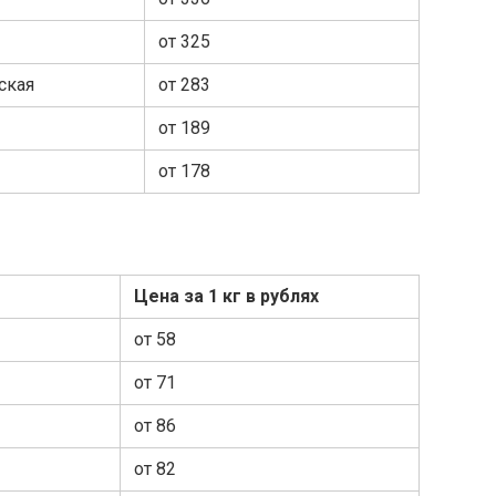
от 325
ская
от 283
от 189
от 178
Цена за 1 кг в рублях
от 58
от 71
от 86
от 82