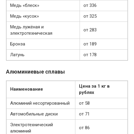
Медь «блеск»
от 336
Медь «кусок»
от 325
Медь лужёная и
от 283
электротехническая
Бронза
от 189
Латунь
от 178
Алюминиевые сплавы
Цена за 1 кг в
Наименование
рублях
Алюминий несортированный
от 58
Автомобильные диски
от 71
Электротехнический
от 86
алюминий