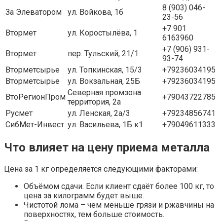
8 (903) 046-
За Элеватором
ул. Войкова, 1б
23-56
+7 901
Втормет
ул. Коростылёва, 1
6163960
+7 (906) 931-
Втормет
пер. Тульский, 21/1
93-74
Вторметсырье
ул. Топкинская, 15/3
+79236034195
Вторметсырье
ул. Вокзальная, 25Б
+79236034195
Северная промзона
ВтоРегионПром
+79043722785
территория, 2а
Русмет
ул. Ленская, 2а/3
+79234856741
СибМет-Инвест
ул. Васильева, 1Б к1
+79049611333
Что влияет на цену приема металла
Цена за 1 кг определяется следующими факторами:
Объёмом сдачи. Если клиент сдаёт более 100 кг, то
цена за килограмм будет выше.
Чистотой лома – чем меньше грязи и ржавчины на
поверхностях, тем больше стоимость.