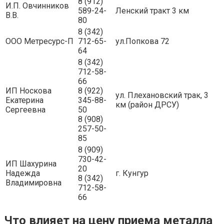
8 (912)
И.П. Овчинников
589-24-
Ленский тракт 3 км
В.В.
80
8 (342)
ООО Метресурс-П
712-65-
ул.Попкова 72
64
8 (342)
712-58-
66
ИП Носкова
8 (922)
ул. Плехановский трак, 3
Екатерина
345-88-
км (район ДРСУ)
Сергеевна
50
8 (908)
257-50-
85
8 (909)
730-42-
ИП Шахурина
20
Надежда
г. Кунгур
8 (342)
Владимировна
712-58-
66
Что влияет на цену приема металла