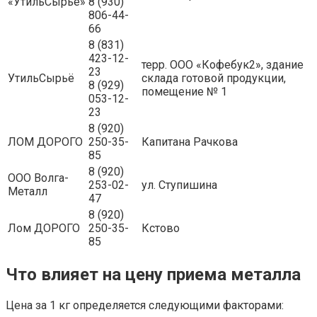
«УтильСырье»
8 (930)
806-44-
66
8 (831)
423-12-
терр. ООО «Кофебук2», здание
23
УтильСырьё
склада готовой продукции,
8 (929)
помещение № 1
053-12-
23
8 (920)
ЛОМ ДОРОГО
250-35-
Капитана Рачкова
85
8 (920)
ООО Волга-
253-02-
ул. Ступишина
Металл
47
8 (920)
Лом ДОРОГО
250-35-
Кстово
85
Что влияет на цену приема металла
Цена за 1 кг определяется следующими факторами: