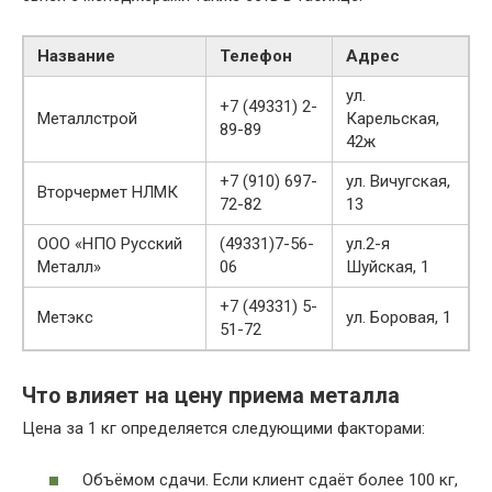
Название
Телефон
Адрес
ул.
+7 (49331) 2-
Металлстрой
Карельская,
89-89
42ж
+7 (910) 697-
ул. Вичугская,
Вторчермет НЛМК
72-82
13
ООО «НПО Русский
(49331)7-56-
ул.2-я
Металл»
06
Шуйская, 1
+7 (49331) 5-
Метэкс
ул. Боровая, 1
51-72
Что влияет на цену приема металла
Цена за 1 кг определяется следующими факторами:
Объёмом сдачи. Если клиент сдаёт более 100 кг,