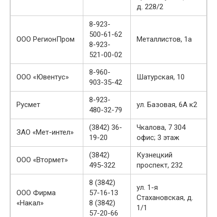
д. 228/2
8-923-
500-61-62
ООО РегионПром
Металлистов, 1а
8-923-
521-00-02
8-960-
ООО «Ювентус»
Шатурская, 10
903-35-42
8-923-
Русмет
ул. Базовая, 6А к2
480-32-79
(3842) 36-
Чкалова, 7 304
ЗАО «Мет-интел»
19-20
офис; 3 этаж
(3842)
Кузнецкий
ООО «Втормет»
495-322
проспект, 232
8 (3842)
ул. 1-я
ООО Фирма
57-16-13
Стахановская, д.
«Накал»
8 (3842)
1/1
57-20-66