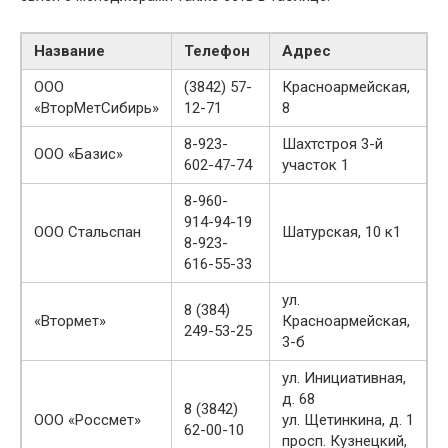
Название
Телефон
Адрес
ООО
(3842) 57-
Красноармейская,
«ВторМетСибирь»
12-71
8
8-923-
Шахтстроя 3-й
ООО «Базис»
602-47-74
участок 1
8-960-
914-94-19
ООО Стальспан
Шатурская, 10 к1
8-923-
616-55-33
ул.
8 (384)
«Втормет»
Красноармейская,
249-53-25
3-б
ул. Инициативная,
д. 68
8 (3842)
ООО «Россмет»
ул. Щетинкина, д. 1
62-00-10
просп. Кузнецкий,