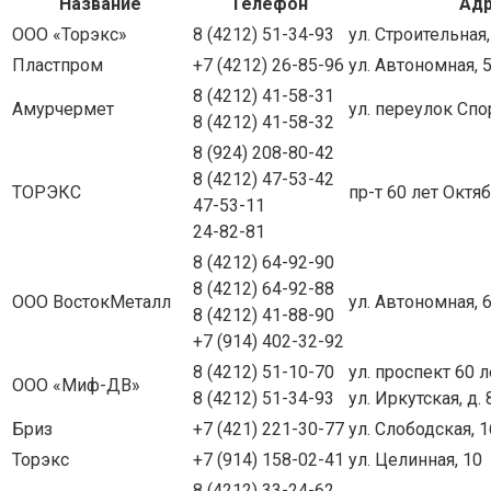
Название
Телефон
Ад
ООО «Торэкс»
8 (4212) 51-34-93
ул. Строительная,
Пластпром
+7 (4212) 26-85-96
ул. Автономная, 
8 (4212) 41-58-31
Амурчермет
ул. переулок Спо
8 (4212) 41-58-32
8 (924) 208-80-42
8 (4212) 47-53-42
ТОРЭКС
пр-т 60 лет Октяб
47-53-11
24-82-81
8 (4212) 64-92-90
8 (4212) 64-92-88
ООО ВостокМеталл
ул. Автономная, 6
8 (4212) 41-88-90
+7 (914) 402-32-92
8 (4212) 51-10-70
ул. проспект 60 л
ООО «Миф-ДВ»
8 (4212) 51-34-93
ул. Иркутская, д. 
Бриз
+7 (421) 221-30-77
ул. Слободская, 1
Торэкс
+7 (914) 158-02-41
ул. Целинная, 10
8 (4212) 33-24-62