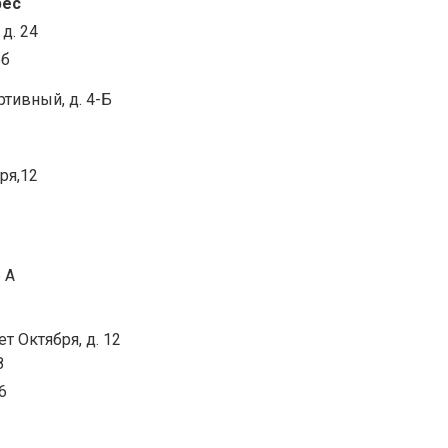
рес
 д. 24
5б
ртивный, д. 4-Б
ря,12
 А
ет Октября, д. 12
8
6