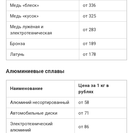
Медь «блеск»
от 336
Медь «кусок»
от 325
Медь лужёная и
от 283
электротехническая
Бронза
от 189
Латунь
от 178
Алюминиевые сплавы
Цена за 1 кг в
Наименование
рублях
Алюминий несортированный
от 58
Автомобильные диски
от 71
Электротехнический
от 86
алюминий