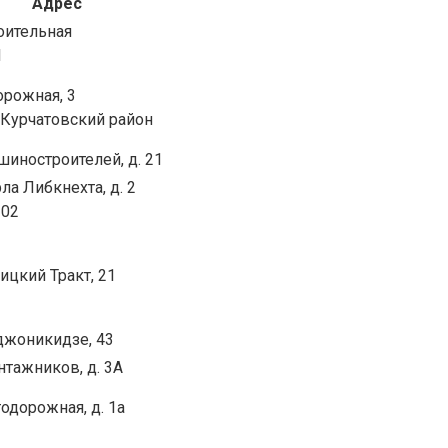
Адрес
оительная
1
орожная, 3
 Курчатовский район
шиностроителей, д. 21
рла Либкнехта, д. 2
202
оицкий Тракт, 21
джоникидзе, 43
нтажников, д. 3А
тодорожная, д. 1а