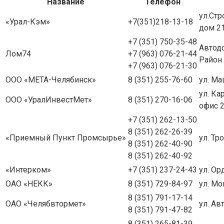
Название
Телефон
ул.Стр
«Урал-Кэм»
+7(351)218-13-18
дом 2
+7 (351) 750-35-48
Автод
Лом74
+7 (963) 076-21-44
Район
+7 (963) 076-21-30
ООО «МЕТА-Челябинск»
8 (351) 255-76-60
ул. Ма
ул. Ка
ООО «УралИнвестМет»
8 (351) 270-16-06
офис 
+7 (351) 262-13-50
8 (351) 262-26-39
«Приемный Пункт Промсырье»
ул. Тр
8 (351) 262-40-90
8 (351) 262-40-92
«Интерком»
+7 (351) 237-24-43
ул. Ор
ОАО «НЕКК»
8 (351) 729-84-97
ул. Мо
8 (351) 791-17-14
ОАО «Челябвтормет»
ул. Ав
8 (351) 791-47-82
8 (351) 265-81-39