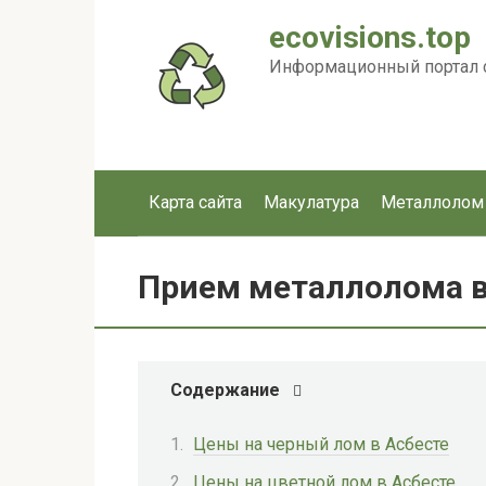
Перейти
ecovisions.top
к
контенту
Информационный портал с
Карта сайта
Макулатура
Металлолом
Прием металлолома в
Содержание
Цены на черный лом в Асбесте
Цены на цветной лом в Асбесте