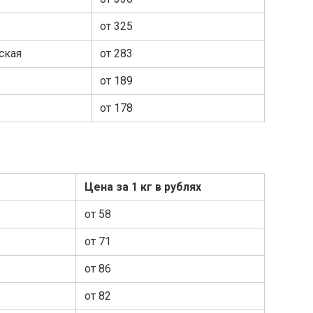
от 325
ская
от 283
от 189
от 178
Цена за 1 кг в рублях
от 58
от 71
от 86
от 82