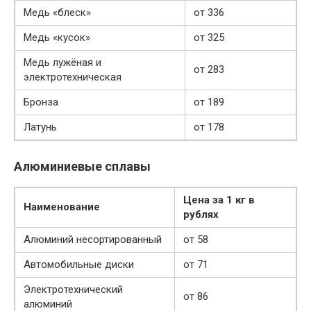
Медь «блеск»
от 336
Медь «кусок»
от 325
Медь лужёная и
от 283
электротехническая
Бронза
от 189
Латунь
от 178
Алюминиевые сплавы
Цена за 1 кг в
Наименование
рублях
Алюминий несортированный
от 58
Автомобильные диски
от 71
Электротехнический
от 86
алюминий