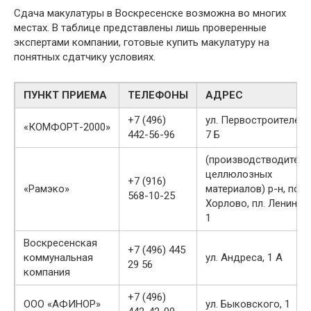
Сдача макулатуры в Воскресенске возможна во многих
местах. В таблице представлены лишь проверенные
экспертами компании, готовые купить макулатуру на
понятных сдатчику условиях.
ПУНКТ ПРИЕМА
ТЕЛЕФОНЫ
АДРЕС
+7 (496)
ул. Первостроителей,
«КОМФОРТ-2000»
442-56-96
7 Б
(производстводитель
целлюлозных
+7 (916)
«Рамэко»
материалов) р-н, пос.
568-10-25
Хорлово, пл. Ленина,
1
Воскресенская
+7 (496) 445
коммунальная
ул. Андреса, 1 А
29 56
компания
+7 (496)
ООО «АФИНОР»
ул. Быковского, 1