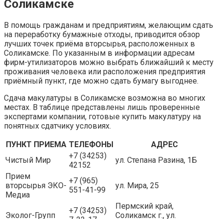
Соликамске
В помощь гражданам и предприятиям, желающим сдать
на переработку бумажные отходы, приводится обзор
лучших точек приёма вторсырья, расположенных в
Соликамске. По указанным в информации адресам
фирм-утилизаторов можно выбрать ближайший к месту
проживания человека или расположения предприятия
приёмный пункт, где можно сдать бумагу выгоднее.
Сдача макулатуры в Соликамске возможна во многих
местах. В таблице представлены лишь проверенные
экспертами компании, готовые купить макулатуру на
понятных сдатчику условиях.
ПУНКТ ПРИЕМА
ТЕЛЕФОНЫ
АДРЕС
+7 (34253)
Чистый Мир
ул. Степана Разина, 1Б
42152
Прием
+7 (965)
вторсырья ЭКО-
ул. Мира, 25
551-41-99
Медиа
Пермский край,
+7 (34253)
Эколог-Групп
Соликамск г., ул.