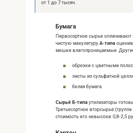
от 1 до 7 тысяч.
Бумага
Первосортное сырье оплачивают в
чистую макулатуру
А-типа
оценива
мешки влагопроницаемые. Другие 
обрезки с цветными полос
листы из сульфатной целл
белая бумага.
Сырьё Б-типа
утилизаторы готовы 
Третьесортное вторсырьё (группа 
стоимость его невысока: 0,8-2,5 р
Картон