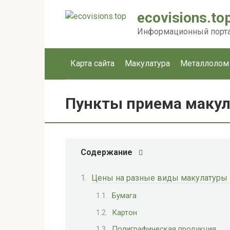
Перейти
ecovisions.to
к
контенту
Информационный портал
Карта сайта
Макулатура
Металлолом
Пункты приема макул
Содержание
Цены на разные виды макулатуры –
Бумага
Картон
Полиграфическая продукция