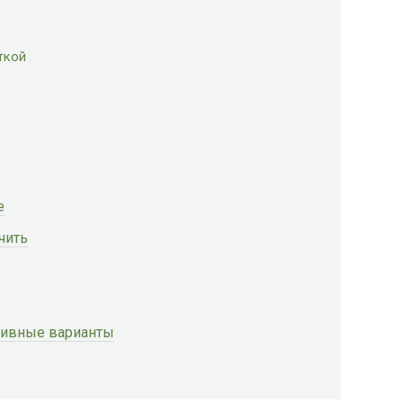
ткой
е
чить
ативные варианты