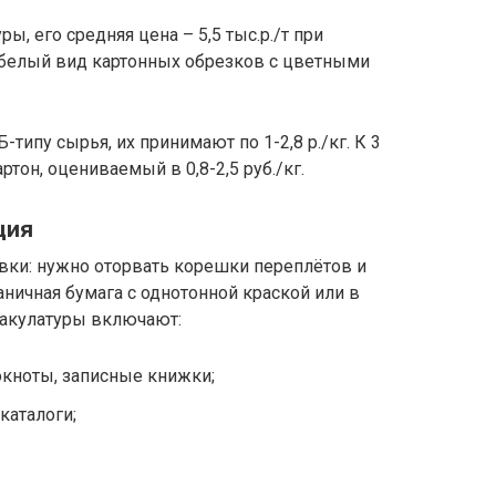
, его средняя цена – 5,5 тыс.р./т при
я белый вид картонных обрезков с цветными
-типу сырья, их принимают по 1-2,8 р./кг. К 3
тон, оцениваемый в 0,8-2,5 руб./кг.
ция
вки: нужно оторвать корешки переплётов и
ничная бумага с однотонной краской или в
макулатуры включают:
кноты, записные книжки;
каталоги;