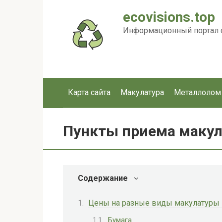
Перейти
ecovisions.top
к
контенту
Информационный портал с
Карта сайта
Макулатура
Металлолом
Пункты приема макул
Содержание
Цены на разные виды макулатуры –
Бумага