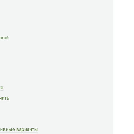
ткой
ке
чить
ативные варианты