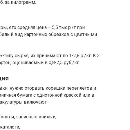
уб. за килограмм.
, его средняя цена – 5,5 тыс.р./т при
я белый вид картонных обрезков с цветными
-типу сырья, их принимают по 1-2,8 р./кг. К 3
тон, оцениваемый в 0,8-2,5 руб./кг.
ция
вки: нужно оторвать корешки переплётов и
ничная бумага с однотонной краской или в
макулатуры включают:
кноты, записные книжки;
каталоги;