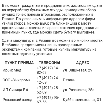
В помощь гражданам и предприятиям, желающим сдать
на переработку бумажные отходы, приводится обзор
лучших точек приёма вторсырья, расположенных в
Рязани. По указанным в информации адресам фирм-
утилизаторов можно выбрать ближайший к месту
проживания человека или расположения предприятия
приёмный пункт, где можно сдать бумагу выгоднее.
Сдача макулатуры в Рязани возможна во многих местах.
В таблице представлены лишь проверенные
экспертами компании, готовые купить макулатуру на
понятных сдатчику условиях.
ПУНКТ ПРИЕМА
ТЕЛЕФОНЫ
АДРЕС
+7 (4912) 34-
ИрбисМед
ул. Вишневая, 29
82-63
+7 (4912) 24-
ООО «Унипром»
Рязань
12-69
+7 (4912) 28-
ИП Синица Е.А.
ул. Рязанская, 28е
52-09
+7 (4912) 95-
Рязанский завод
Куйбышевское ш., 31
67-56