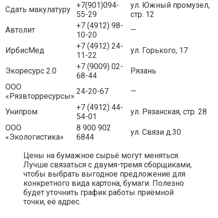
+7(901)094-
ул. Южный промузел,
Сдать макулатуру
55-29
стр. 12
+7 (4912) 98-
Автолит
—
10-20
+7 (4912) 24-
ИрбисМед
ул. Горького, 17
11-22
+7 (9009) 02-
Экоресурс 2.0
Рязань
68-44
ООО
24-20-67
—
«Рязвторресурсы»
+7 (4912) 44-
Унипром
ул. Рязанская, стр. 28
54-01
ООО
8 900 902
ул. Связи д.30
«Экологистика»
6844
Цены на бумажное сырьё могут меняться.
Лучше связаться с двумя-тремя сборщиками,
чтобы выбрать выгодное предложение для
конкретного вида картона, бумаги. Полезно
будет уточнить график работы приёмной
точки, её адрес.