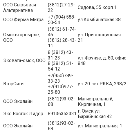
ООО Сырьевая
(3812)27-29-
Седова, 55 корп.1
Альтернатива
22
+7 (904) 588-
ООО Фирма Митра
ул.Комбинатская 38
50-54
(3812) 61-74-
Омсквторсырье,
46
ул. Пристанционная,
ООО
(3812) 28-43-
21
11
8 (3812) 43-
31-23
ул. Фрунзе, д. 80, офис
Эковата-омск, ООО
8 (3812) 51-
848
54-12
+7(950)789-
33-23
ВторСити
ул. 20 лет РККА, 298/2
+7(913)977-
25-80
(3812)93-02-
Магистральный,
ООО Эколайн
68
Кирпичная, 1
г. Омск ул.
Эко Восток Лидер
89136353331
Барабинская 42
(3812)93-02-
ООО Эколайн
ул. Магистральная, 1
68