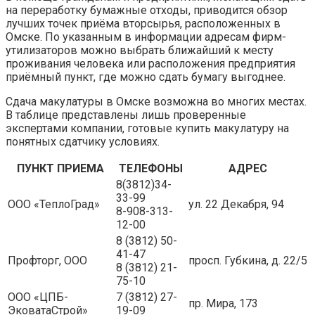
на переработку бумажные отходы, приводится обзор
лучших точек приёма вторсырья, расположенных в
Омске. По указанным в информации адресам фирм-
утилизаторов можно выбрать ближайший к месту
проживания человека или расположения предприятия
приёмный пункт, где можно сдать бумагу выгоднее.
Сдача макулатуры в Омске возможна во многих местах.
В таблице представлены лишь проверенные
экспертами компании, готовые купить макулатуру на
понятных сдатчику условиях.
ПУНКТ ПРИЕМА
ТЕЛЕФОНЫ
АДРЕС
8(3812)34-
33-99
ООО «ТеплоГрад»
ул. 22 Декабря, 94
8-908-313-
12-00
8 (3812) 50-
41-47
Профторг, ООО
просп. Губкина, д. 22/5
8 (3812) 21-
75-10
ООО «ЦПБ-
7 (3812) 27-
пр. Мира, 173
ЭковатаСтрой»
19-09