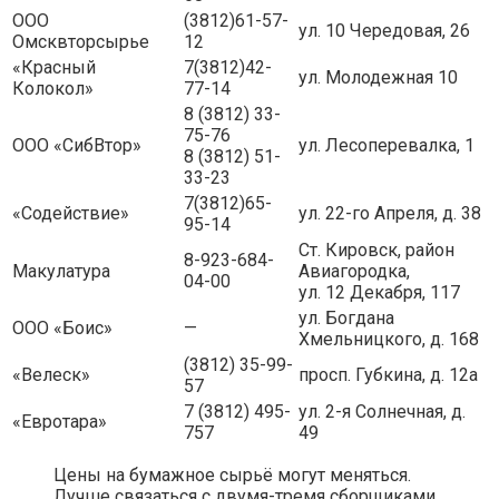
ООО
(3812)61-57-
ул. 10 Чередовая, 26
Омсквторсырье
12
«Красный
7(3812)42-
ул. Молодежная 10
Колокол»
77-14
8 (3812) 33-
75-76
ООО «СибВтор»
ул. Лесоперевалка, 1
8 (3812) 51-
33-23
7(3812)65-
«Содействие»
ул. 22-го Апреля, д. 38
95-14
Ст. Кировск, район
8-923-684-
Макулатура
Авиагородка,
04-00
ул. 12 Декабря, 117
ул. Богдана
ООО «Боис»
—
Хмельницкого, д. 168
(3812) 35-99-
«Велеск»
просп. Губкина, д. 12а
57
7 (3812) 495-
ул. 2-я Солнечная, д.
«Евротара»
757
49
Цены на бумажное сырьё могут меняться.
Лучше связаться с двумя-тремя сборщиками,