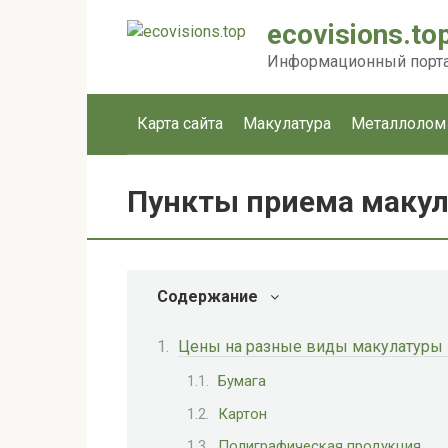
Перейти
ecovisions.to
к
контенту
Информационный портал
Карта сайта
Макулатура
Металлолом
Пункты приема макул
Содержание
Цены на разные виды макулатуры –
Бумага
Картон
Полиграфическая продукция