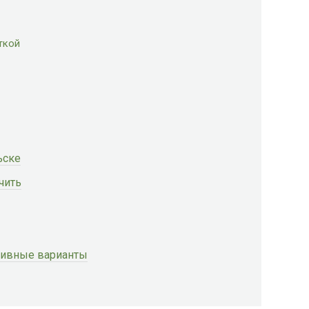
ткой
ьске
чить
ативные варианты