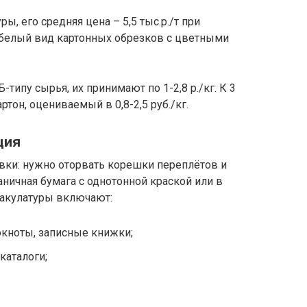
, его средняя цена – 5,5 тыс.р./т при
я белый вид картонных обрезков с цветными
-типу сырья, их принимают по 1-2,8 р./кг. К 3
тон, оцениваемый в 0,8-2,5 руб./кг.
ция
вки: нужно оторвать корешки переплётов и
ничная бумага с однотонной краской или в
макулатуры включают:
кноты, записные книжки;
каталоги;