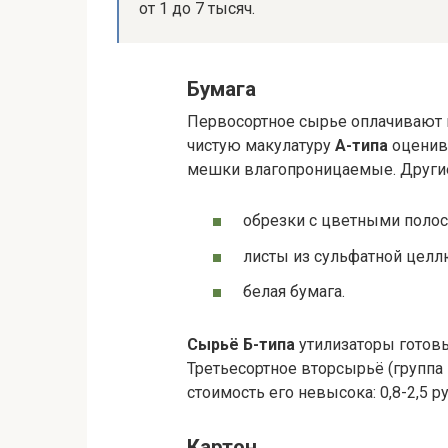
от 1 до 7 тысяч.
Бумага
Первосортное сырье оплачивают в
чистую макулатуру
А-типа
оценива
мешки влагопроницаемые. Другие 
обрезки с цветными полос
листы из сульфатной целл
белая бумага.
Сырьё Б-типа
утилизаторы готовы 
Третьесортное вторсырьё (группа 
стоимость его невысока: 0,8-2,5 р
Картон