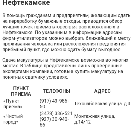
Нефтекамске
В помощь гражданам и предприятиям, желающим сдать
на переработку бумажные отходы, приводится обзор
лучших точек приёма вторсырья, расположенных в
Нефтекамске. По указанным в информации адресам
фирм-утилизаторов можно выбрать ближайший к месту
проживания человека или расположения предприятия
приёмный пункт, где можно сдать бумагу выгоднее.
Сдача макулатуры в Нефтекамске возможна во многих
местах. В таблице представлены лишь проверенные
экспертами компании, готовые купить макулатуру на
понятных сдатчику условиях.
ПУНКТ
ТЕЛЕФОНЫ
АДРЕС
ПРИЕМА
«Пункт
(917) 43-986-
Техснабовская улица, д.3
приема»
50
(3478) 336-521
«Чистый
Монтажная улица,
(927) 30-940-
город»
д.14/12
66