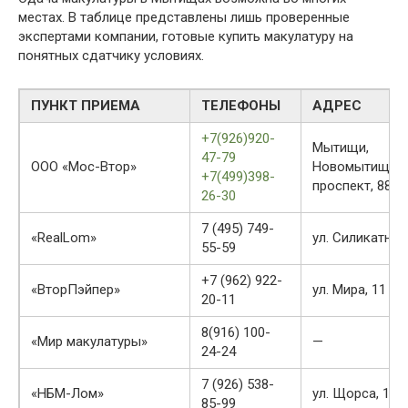
местах. В таблице представлены лишь проверенные
экспертами компании, готовые купить макулатуру на
понятных сдатчику условиях.
ПУНКТ ПРИЕМА
ТЕЛЕФОНЫ
АДРЕС
+7(926)920-
Мытищи,
47-79
ООО «Мос-Втор»
Новомытищин
+7(499)398-
проспект, 88А
26-30
7 (495) 749-
«RealLom»
ул. Силикатная,
55-59
+7 (962) 922-
«ВторПэйпер»
ул. Мира, 11
20-11
8(916) 100-
«Мир макулатуры»
—
24-24
7 (926) 538-
«НБМ-Лом»
ул. Щорса, 19
85-99