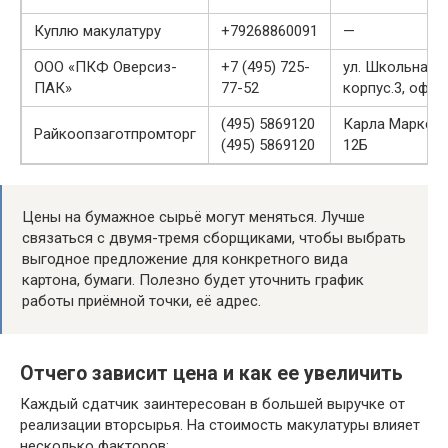
Куплю макулатуру
+79268860091
—
ООО «ПКФ Оверсиз-
+7 (495) 725-
ул. Школьная, 
ПАК»
77-52
корпус.3, офис
(495) 5869120
Карла Маркса у
Райкоопзаготпромторг
(495) 5869120
12Б
Цены на бумажное сырьё могут меняться. Лучше
связаться с двумя-тремя сборщиками, чтобы выбрать
выгодное предложение для конкретного вида
картона, бумаги. Полезно будет уточнить график
работы приёмной точки, её адрес.
Отчего зависит цена и как ее увеличить
Каждый сдатчик заинтересован в большей выручке от
реализации вторсырья. На стоимость макулатуры влияет
несколько факторов: