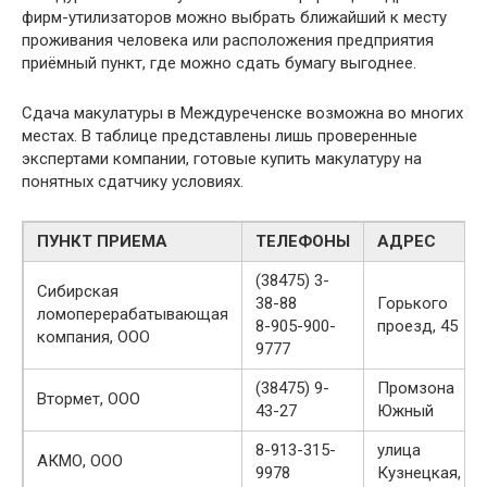
фирм-утилизаторов можно выбрать ближайший к месту
проживания человека или расположения предприятия
приёмный пункт, где можно сдать бумагу выгоднее.
Сдача макулатуры в Междуреченске возможна во многих
местах. В таблице представлены лишь проверенные
экспертами компании, готовые купить макулатуру на
понятных сдатчику условиях.
ПУНКТ ПРИЕМА
ТЕЛЕФОНЫ
АДРЕС
(38475) 3-
Сибирская
38-88
Горького
ломоперерабатывающая
8-905-900-
проезд, 45
компания, ООО
9777
(38475) 9-
Промзона
Втормет, ООО
43-27
Южный
8-913-315-
улица
АКМО, ООО
9978
Кузнецкая, 6а