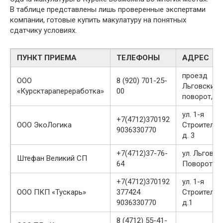
В таблице представлены лишь проверенные экспертами
компании, готовые купить макулатуру на понятных
сдатчику условиях.
ПУНКТ ПРИЕМА
ТЕЛЕФОНЫ
АДРЕС
проезд
ООО
8 (920) 701-25-
Льговский
«Курсктарапереработка»
00
поворот, 5
ул. 1-я
+7(4712)370192
ООО ЭкоЛогика
Строительн
9036330770
д. 3
+7(4712)37-76-
ул. Льговск
Штефан Великий СП
64
Поворот, 5
+7(4712)370192
ул. 1-я
ООО ПКП «Тускарь»
377424
Строительн
9036330770
д.1
8 (4712) 55-41-