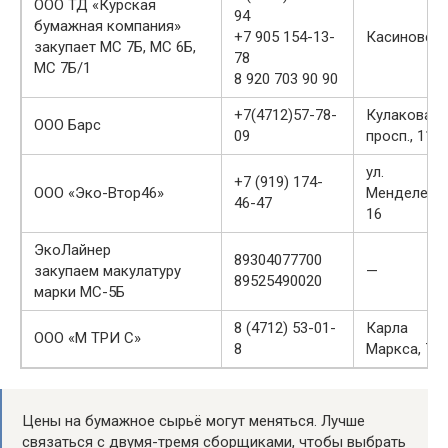
ООО ТД «Курская
94
бумажная компания»
+7 905 154-13-
Касиновск
закупает МС 7Б, МС 6Б,
78
МС 7Б/1
8 920 703 90 90
+7(4712)57-78-
Кулакова
ООО Барс
09
просп., 115
ул.
+7 (919) 174-
OOO «Эко-Втор46»
Менделеева
46-47
16
ЭкоЛайнер
89304077700
закупаем макулатуру
—
89525490020
марки МС-5Б
8 (4712) 53-01-
Карла
ООО «М ТРИ С»
8
Маркса, 77
Цены на бумажное сырьё могут меняться. Лучше
связаться с двумя-тремя сборщиками, чтобы выбрать