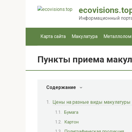
Перейти
ecovisions.to
к
контенту
Информационный портал
Карта сайта
Макулатура
Металлолом
Пункты приема макул
Содержание
Цены на разные виды макулатуры –
Бумага
Картон
Полиграфическая продукция