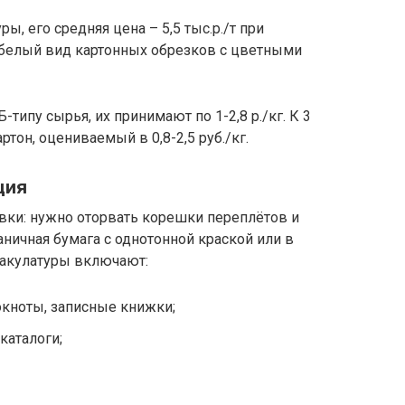
, его средняя цена – 5,5 тыс.р./т при
я белый вид картонных обрезков с цветными
-типу сырья, их принимают по 1-2,8 р./кг. К 3
тон, оцениваемый в 0,8-2,5 руб./кг.
ция
вки: нужно оторвать корешки переплётов и
ничная бумага с однотонной краской или в
макулатуры включают:
кноты, записные книжки;
каталоги;