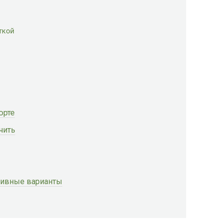
ткой
юрте
чить
ативные варианты