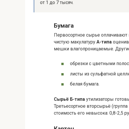
от 1 до 7 тысяч.
Бумага
Первосортное сырье оплачивают в
чистую макулатуру
А-типа
оценива
мешки влагопроницаемые. Другие 
обрезки с цветными полос
листы из сульфатной целл
белая бумага.
Сырьё Б-типа
утилизаторы готовы 
Третьесортное вторсырьё (группа 
стоимость его невысока: 0,8-2,5 р
Картон