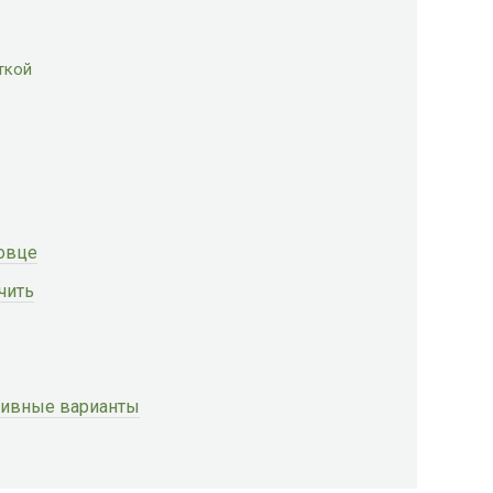
ткой
овце
чить
ативные варианты