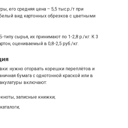
, его средняя цена – 5,5 тыс.р./т при
я белый вид картонных обрезков с цветными
-типу сырья, их принимают по 1-2,8 р./кг. К 3
тон, оцениваемый в 0,8-2,5 руб./кг.
ция
вки: нужно оторвать корешки переплётов и
ничная бумага с однотонной краской или в
макулатуры включают:
кноты, записные книжки;
каталоги;