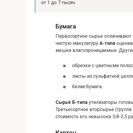
от 1 до 7 тысяч.
Бумага
Первосортное сырье оплачивают в
чистую макулатуру
А-типа
оценива
мешки влагопроницаемые. Другие 
обрезки с цветными полос
листы из сульфатной целл
белая бумага.
Сырьё Б-типа
утилизаторы готовы 
Третьесортное вторсырьё (группа 
стоимость его невысока: 0,8-2,5 р
Картон