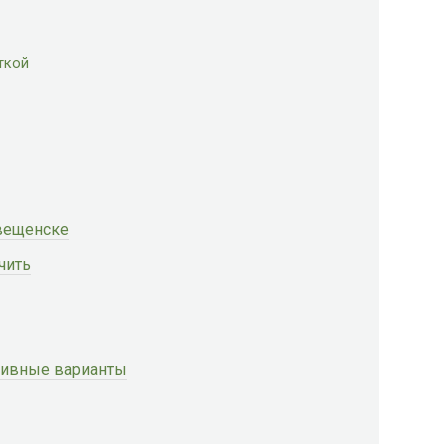
ткой
вещенске
чить
ативные варианты