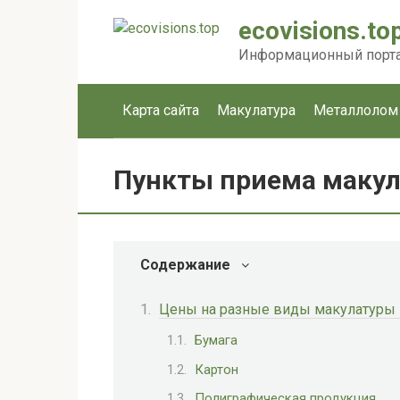
Перейти
ecovisions.to
к
контенту
Информационный портал
Карта сайта
Макулатура
Металлолом
Пункты приема макул
Содержание
Цены на разные виды макулатуры –
Бумага
Картон
Полиграфическая продукция