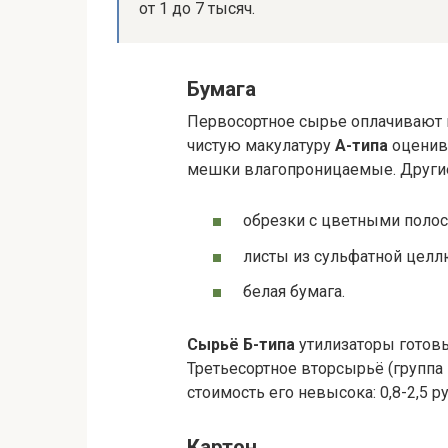
от 1 до 7 тысяч.
Бумага
Первосортное сырье оплачивают в
чистую макулатуру
А-типа
оценива
мешки влагопроницаемые. Другие 
обрезки с цветными полос
листы из сульфатной целл
белая бумага.
Сырьё Б-типа
утилизаторы готовы 
Третьесортное вторсырьё (группа 
стоимость его невысока: 0,8-2,5 р
Картон