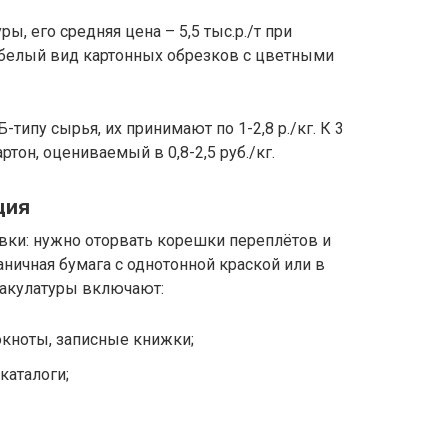
, его средняя цена – 5,5 тыс.р./т при
я белый вид картонных обрезков с цветными
-типу сырья, их принимают по 1-2,8 р./кг. К 3
тон, оцениваемый в 0,8-2,5 руб./кг.
ция
вки: нужно оторвать корешки переплётов и
ничная бумага с однотонной краской или в
макулатуры включают:
кноты, записные книжки;
каталоги;